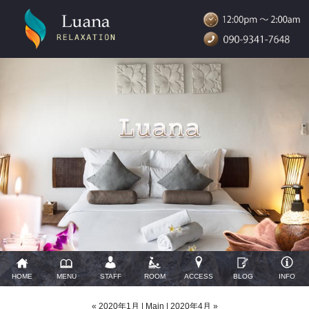
HOME
MENU
STAFF
ROOM
ACCESS
BLOG
INFO
« 2020年1月
|
Main
|
2020年4月 »