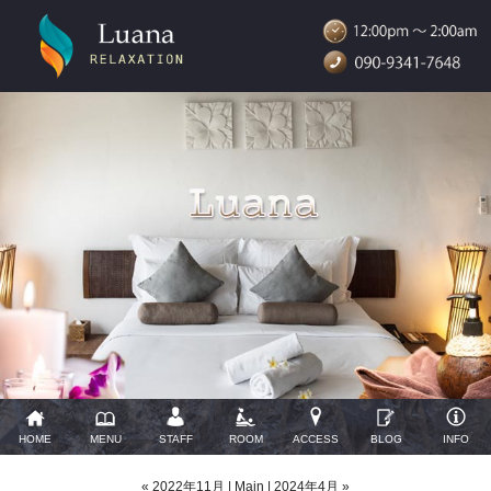
HOME
MENU
STAFF
ROOM
ACCESS
BLOG
INFO
« 2022年11月
|
Main
|
2024年4月 »