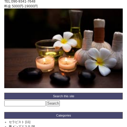
TEL:090-9341-7648
料金
5000円-19000円
Search this site
Categories
セラピスト
[11]
蕨メンズエステ
[9]