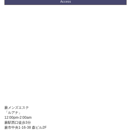
Access
蕨メンズエステ
「
ルアナ
」
12:00pm-2:00am
蕨駅西口徒歩3分
蕨市中央1-16-38 森ビル2F