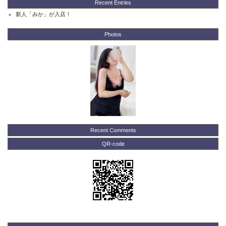
Recent Entries
新人「みか」が入店！
Photos
Recent Comments
QR-code